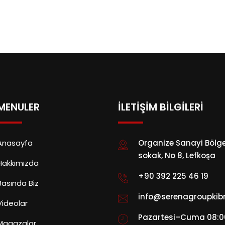
MENULER
İLETİŞİM BİLGİLERİ
Anasayfa
Organize Sanayi Bölges
sokak, No 8, Lefkoşa
Hakkımızda
+90 392 225 46 19
Basında Biz
info@serenagroupkib
Videolar
Pazartesi–Cuma 08:0
Magazalar