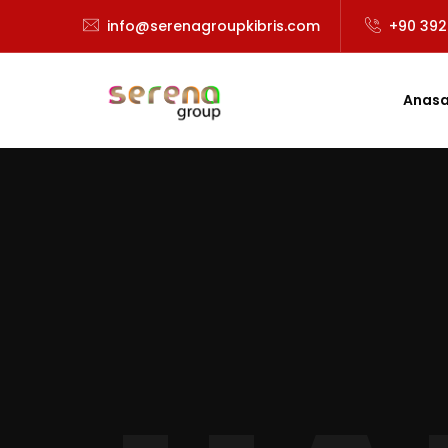
info@serenagroupkibris.com
+90 392
Anasa