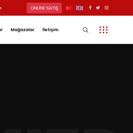
ONLİNE SATIŞ
a
ar
Mağazalar
İletişim