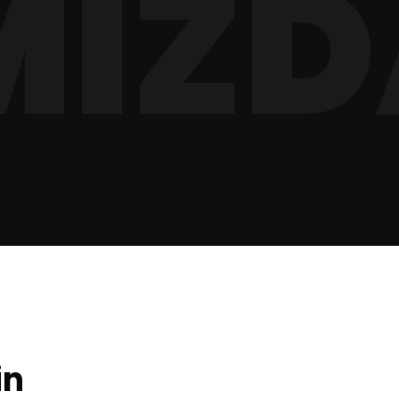
MIZD
in