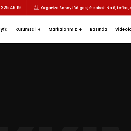
 225 46 19
Organize Sanayi Bölgesi, 9. sokak, No 8, Lefkoş
yfa
Kurumsal
Markalarımız
Basında
Videol