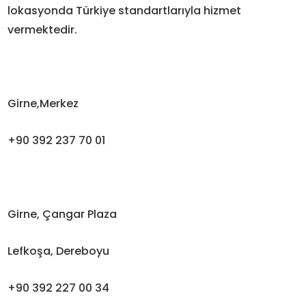
lokasyonda Türkiye standartlarıyla hizmet
vermektedir.
Girne,Merkez
+90 392 237 70 01
Girne, Çangar Plaza
Lefkoşa, Dereboyu
+90 392 227 00 34