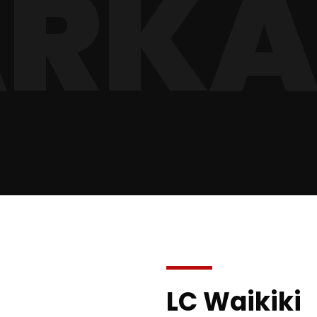
RKA
LC Waikiki