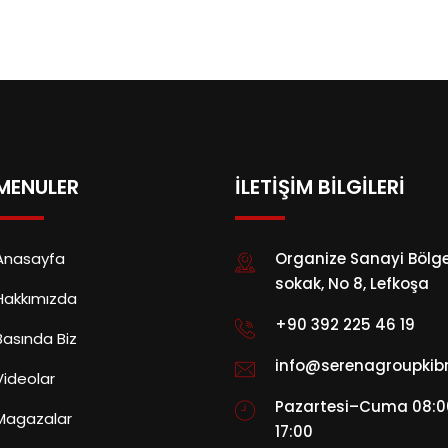
MENULER
İLETİŞİM BİLGİLERİ
Anasayfa
Organize Sanayi Bölges
sokak, No 8, Lefkoşa
Hakkımızda
+90 392 225 46 19
Basında Biz
info@serenagroupkib
Videolar
Pazartesi–Cuma 08:0
Magazalar
17:00